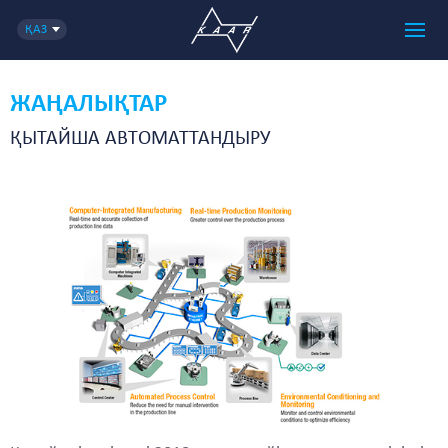
ҚАЗ
ЖАҢАЛЫҚТАР
ҚЫТАЙША АВТОМАТТАНДЫРУ