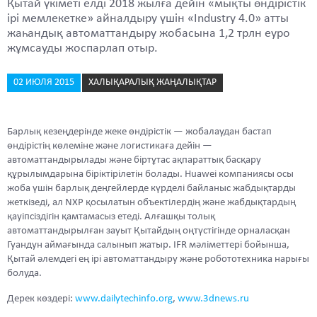
Қытай үкіметі елді 2018 жылға дейін «мықты өндірістік
ірі мемлекетке» айналдыру үшін «Industry 4.0» атты
жаһандық автоматтандыру жобасына 1,2 трлн еуро
жұмсауды жоспарлап отыр.
02 ИЮЛЯ 2015
ХАЛЫҚАРАЛЫҚ ЖАҢАЛЫҚТАР
Барлық кезеңдерінде жеке өндірістік — жобалаудан бастап
өндірістің көлеміне және логистикаға дейін —
автоматтандырылады және біртұтас ақпараттық басқару
құрылымдарына біріктірілетін болады. Huawei компаниясы осы
жоба үшін барлық деңгейлерде күрделі байланыс жабдықтарды
жеткізеді, ал NXP қосылатын объектілердің және жабдықтардың
қауіпсіздігін қамтамасыз етеді. Алғашқы толық
автоматтандырылған зауыт Қытайдың оңтүстігінде орналасқан
Гуандун аймағында салынып жатыр. IFR мәліметтері бойынша,
Қытай әлемдегі ең ірі автоматтандыру және робототехника нарығы
болуда.
Дерек көздері:
www.dailytechinfo.org
,
www.3dnews.ru